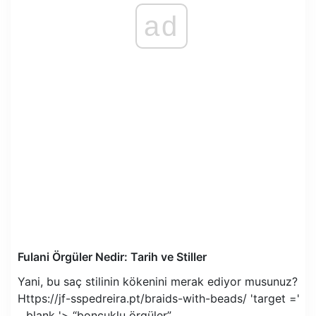
ad
Fulani Örgüler Nedir: Tarih ve Stiller
Yani, bu saç stilinin kökenini merak ediyor musunuz?
Https://jf-sspedreira.pt/braids-with-beads/ 'target ='
_ blank '> “boncuklu örgüler”.