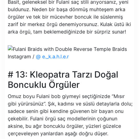
Basit, geleneksel bir Fulani saç stili arıyorsanız, yeni
buldunuz. Neden bir başa dönmüş muhteşem arka
örgüler ve tek bir mücevher boncuk ile süslenmiş
zarif bir merkez örgü denemiyorsunuz. Kulak üstü iki
arka örgü, tam beklemediğinizde bir sürpriz sunar!
Instagram /
@ e._k.a.h.l.e.r
# 13: Kleopatra Tarzı Doğal
Boncuklu Örgüler
Omuz boyu Fulani bob giymeyi seçtiğinizde “Mısır
gibi yürürsünüz”. Şık, kadınsı ve süslü detaylarla dolu;
sadece senin gibi kendine güvenen bir bayan onu
çekebilir. Fulani örgü saç modellerinin çoğunun
aksine, bu ağır boncuklu örgüler, yüzleri güzelce
çerçeveleyen yanlardan aşağı doğru düşer.