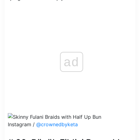
ad
Instagram /
@crownedbyketa